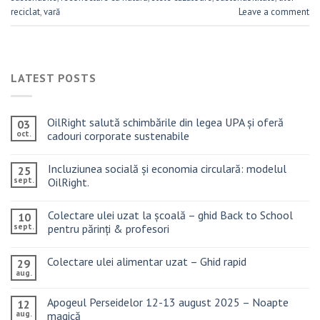
reciclat
,
vară
Leave a comment
LATEST POSTS
OilRight salută schimbările din legea UPA și oferă
03
oct.
cadouri corporate sustenabile
Incluziunea socială și economia circulară: modelul
25
sept.
OilRight.
Colectare ulei uzat la școală – ghid Back to School
10
sept.
pentru părinți & profesori
Colectare ulei alimentar uzat – Ghid rapid
29
aug.
Apogeul Perseidelor 12-13 august 2025 – Noapte
12
aug.
magică