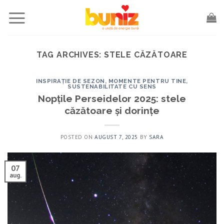
Skip
to
content
TAG ARCHIVES:
STELE CĂZĂTOARE
INSPIRAȚIE DE SEZON
,
MOMENTE PENTRU TINE
,
SUSTENABILITATE CU SENS
Nopțile Perseidelor 2025: stele
căzătoare și dorințe
POSTED ON
AUGUST 7, 2025
BY
SARA
07
aug.