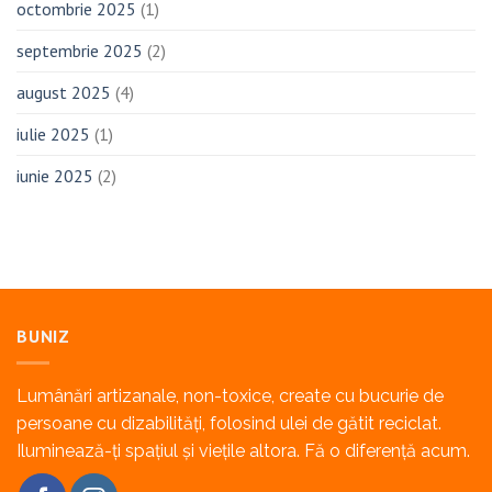
octombrie 2025
(1)
septembrie 2025
(2)
august 2025
(4)
iulie 2025
(1)
iunie 2025
(2)
BUNIZ
Lumânări artizanale, non-toxice, create cu bucurie de
persoane cu dizabilități, folosind ulei de gătit reciclat.
Iluminează-ți spațiul și viețile altora. Fă o diferență acum.