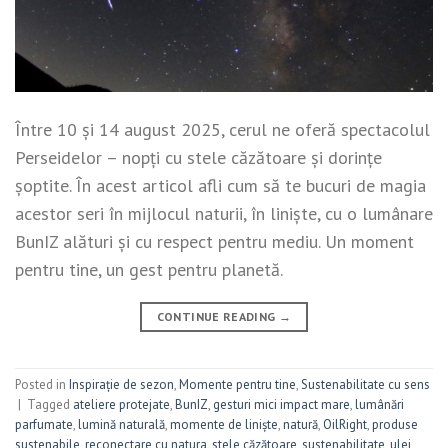
Între 10 și 14 august 2025, cerul ne oferă spectacolul
Perseidelor – nopți cu stele căzătoare și dorințe
șoptite. În acest articol afli cum să te bucuri de magia
acestor seri în mijlocul naturii, în liniște, cu o lumânare
BunIZ alături și cu respect pentru mediu. Un moment
pentru tine, un gest pentru planetă.
CONTINUE READING
→
Posted in
Inspirație de sezon
,
Momente pentru tine
,
Sustenabilitate cu sens
|
Tagged
ateliere protejate
,
BunIZ
,
gesturi mici impact mare
,
lumânări
parfumate
,
lumină naturală
,
momente de liniște
,
natură
,
OilRight
,
produse
sustenabile
,
reconectare cu natura
,
stele căzătoare
,
sustenabilitate
,
ulei