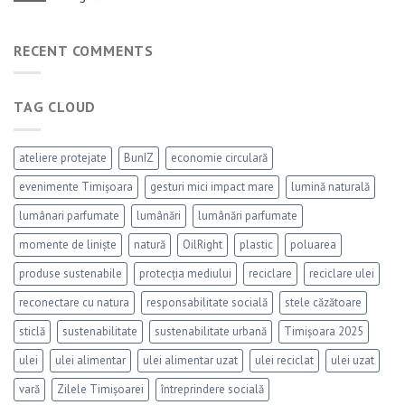
RECENT COMMENTS
TAG CLOUD
ateliere protejate
BunIZ
economie circulară
evenimente Timișoara
gesturi mici impact mare
lumină naturală
lumânari parfumate
lumânări
lumânări parfumate
momente de liniște
natură
OilRight
plastic
poluarea
produse sustenabile
protecția mediului
reciclare
reciclare ulei
reconectare cu natura
responsabilitate socială
stele căzătoare
sticlă
sustenabilitate
sustenabilitate urbană
Timișoara 2025
ulei
ulei alimentar
ulei alimentar uzat
ulei reciclat
ulei uzat
vară
Zilele Timișoarei
întreprindere socială