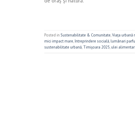
de oraș și natură.
Posted in
Sustenabilitate & Comunitate
,
Viața urbană 
mici impact mare
,
întreprindere socială
,
lumânari parf
sustenabilitate urbană
,
Timișoara 2025
,
ulei alimentar