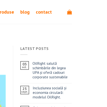
produse
blog
contact
LATEST POSTS
OilRight salută
03
oct.
schimbările din legea
UPA și oferă cadouri
corporate sustenabile
Incluziunea socială și
25
sept.
economia circulară:
modelul OilRight.