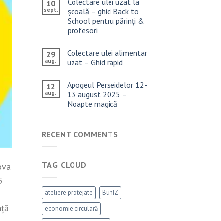
Colectare ulei uzat la
10
sept.
școală – ghid Back to
School pentru părinți &
profesori
Colectare ulei alimentar
29
aug.
uzat – Ghid rapid
Apogeul Perseidelor 12-
12
aug.
13 august 2025 –
Noapte magică
RECENT COMMENTS
TAG CLOUD
ova
5
ateliere protejate
BunIZ
i
ață
economie circulară