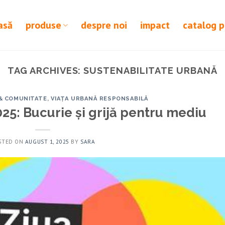
asă
produse
despre noi
impact
catalog 
TAG ARCHIVES:
SUSTENABILITATE URBANĂ
& COMUNITATE
,
VIAȚA URBANĂ RESPONSABILĂ
025: Bucurie și grijă pentru mediu
STED ON
AUGUST 1, 2025
BY
SARA