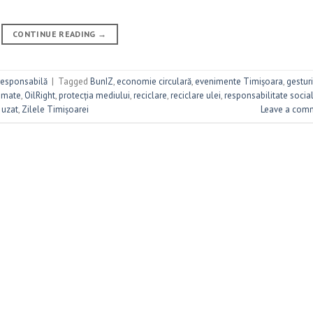
CONTINUE READING
→
responsabilă
|
Tagged
BunIZ
,
economie circulară
,
evenimente Timișoara
,
gesturi
umate
,
OilRight
,
protecția mediului
,
reciclare
,
reciclare ulei
,
responsabilitate socia
 uzat
,
Zilele Timișoarei
Leave a com