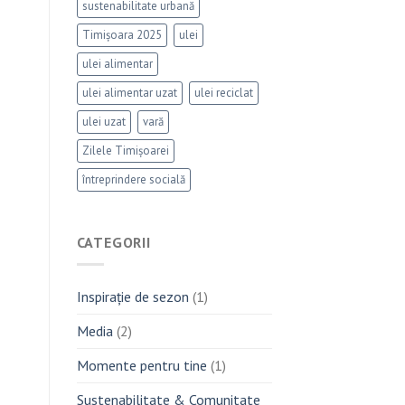
sustenabilitate urbană
Timișoara 2025
ulei
ulei alimentar
ulei alimentar uzat
ulei reciclat
ulei uzat
vară
Zilele Timișoarei
întreprindere socială
CATEGORII
Inspirație de sezon
(1)
Media
(2)
Momente pentru tine
(1)
Sustenabilitate & Comunitate