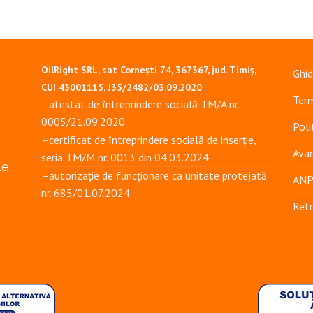
OilRight SRL, sat Cornești 74, 367367, jud. Timiș,
Ghid
CUI 43001115, J35/2482/03.09.2020
Term
–atestat de întreprindere socială TM/A nr.
0005/21.09.2020
Poli
–certificat de întreprindere socială de inserție,
Avan
seria TM/M nr. 0013 din 04.03.2024
le
–autorizație de funcționare ca unitate protejată
AN
nr. 685/01.07.2024
Retr