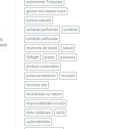
evenimente Timișoara
gesturi mici impact mare
lumină naturală
lumânari parfumate
lumânări
lumânări parfumate
lă
,
ment
momente de liniște
natură
OilRight
plastic
poluarea
produse sustenabile
protecția mediului
reciclare
reciclare ulei
reconectare cu natura
responsabilitate socială
stele căzătoare
sticlă
sustenabilitate