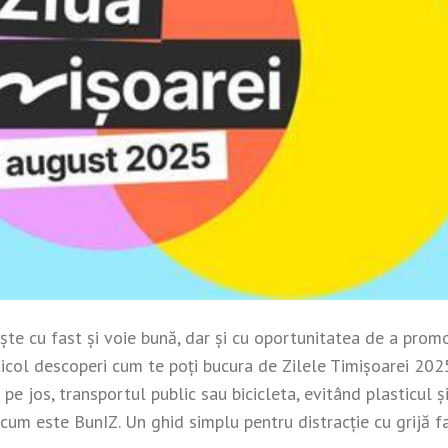
ește cu fast și voie bună, dar și cu oportunitatea de a prom
rticol descoperi cum te poți bucura de Zilele Timișoarei 202
e jos, transportul public sau bicicleta, evitând plasticul ș
, cum este BunIZ. Un ghid simplu pentru distracție cu grijă f